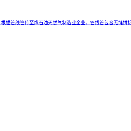
，根据管线管传至煤石油天然气制造业企业。管线管包含无缝拼