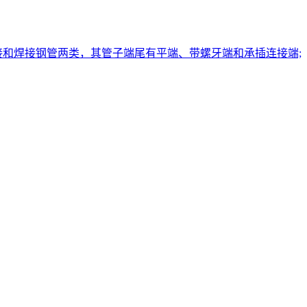
接和焊接钢管两类，其管子端尾有平端、带螺牙端和承插连接端;