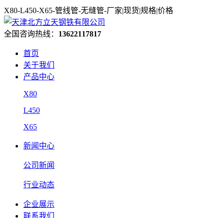
X80-L450-X65-管线管-无缝管-厂家|现货|规格|价格
全国咨询热线：
13622117817
首页
关于我们
产品中心
X80
L450
X65
新闻中心
公司新闻
行业动态
企业展示
联系我们