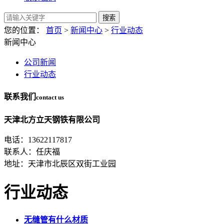
搜索
您的位置：
首页
>
新闻中心
>
行业动态
新闻中心
公司新闻
行业动态
联系我们
contact us
天津北方立天钢铁有限公司
电话：13622117817
联系人：任庆福
地址：天津市北辰区双街工业园
行业动态
无缝管有什么材质