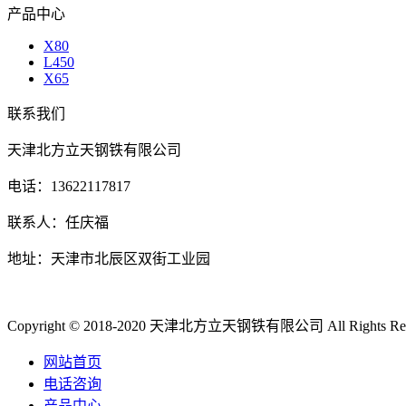
产品中心
X80
L450
X65
联系我们
天津北方立天钢铁有限公司
电话：13622117817
联系人：任庆福
地址：天津市北辰区双街工业园
Copyright © 2018-2020 天津北方立天钢铁有限公司 All Rights Res
网站首页
电话咨询
产品中心