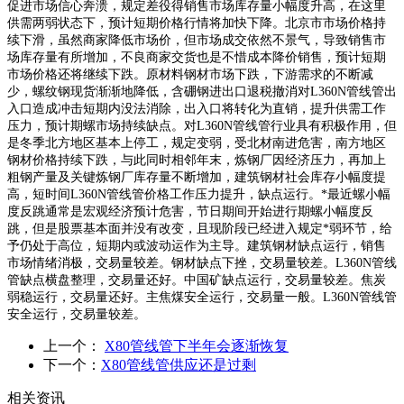
促进市场信心奔溃，规定差役得销售市场库存量小幅度升高，在这里
供需两弱状态下，预计短期价格行情将加快下降。北京市市场价格持
续下滑，虽然商家降低市场价，但市场成交依然不景气，导致销售市
场库存量有所增加，不良商家交货也是不惜成本降价销售，预计短期
市场价格还将继续下跌。原材料钢材市场下跌，下游需求的不断减
少，螺纹钢现货渐渐地降低，含硼钢进出口退税撤消对L360N管线管出
入口造成冲击短期内没法消除，出入口将转化为直销，提升供需工作
压力，预计期螺市场持续缺点。对L360N管线管行业具有积极作用，但
是冬季北方地区基本上停工，规定变弱，受北材南进危害，南方地区
钢材价格持续下跌，与此同时相邻年末，炼钢厂因经济压力，再加上
粗钢产量及关键炼钢厂库存量不断增加，建筑钢材社会库存小幅度提
高，短时间L360N管线管价格工作压力提升，缺点运行。*最近螺小幅
度反跳通常是宏观经济预计危害，节日期间开始进行期螺小幅度反
跳，但是股票基本面并没有改变，且现阶段已经进入规定*弱环节，给
予仍处于高位，短期内或波动运作为主导。建筑钢材缺点运行，销售
市场情绪消极，交易量较差。钢材缺点下挫，交易量较差。L360N管线
管缺点横盘整理，交易量还好。中国矿缺点运行，交易量较差。焦炭
弱稳运行，交易量还好。主焦煤安全运行，交易量一般。L360N管线管
安全运行，交易量较差。
上一个：
X80管线管下半年会逐渐恢复
下一个：
X80管线管供应还是过剩
相关资讯