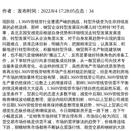
作者：
发布时间：2022/8/4 17:28:05
点击：
34
现阶段，L360N管线管行业遭遇严峻的挑战，转型升级变为生存持续发
展的必然选择。那样，钢贸企业转型发展应向哪儿转?怎样转?对于此
事，袁北京国安感觉应根据自身优势和详细情况走转型发展发展道
路。转型发展可以从企业角度出发，对于自身发展趋势中出现的显出
问题难点，抓准总体目标，明确方向，把握精准定位，认真落实，积
极地进行转型和优化，积极地转型升级。钢贸商不生产制造建筑钢
材，也不能只是做钢材的“搬运工人”，反而是要做好转换角色的准备工
作，从下单软件运行向多功能集成化转换，从一般贸易公司向技术专
业服务提供商变化。在这样的情况下，虽然房地产市场的优质形势也
将再次给L360N管线管销售市场产生相对稳定的规定，但是考虑到房地
产市场的增加量终究比较有限，倘若L360N管线管公司的L360N管线管
生产量仍然保持二位数之上的增速得话，那样L360N管线管供需不平衡
的情况将难得大大提高，L360N管线管市场行情自然也就寂然乐观。在
这里条件下，贸易公司的态度大多数平稳，感觉中后期L360N管线管价
格将继续波动横盘整理。据业内组织调查剖析，80%以上贸易公司感觉
中后期L360N管线管价格将保持横盘整理发展趋势，90%以上贸易公司
感觉生态板价格还将继续波动。今日期螺新房开盘一路下挫，在下午
小幅度反跳，*近销售市场持续下滑合理布局，市场信心较为消沉，现
货交易市场价格是供货不减，市场的需求惨淡的趋势下，价格将连续
下跌，期螺销售市场都将不断缺点震荡行情。期货交易和钢材的大跌